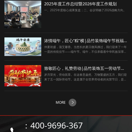
2025年度工作总结暨2026年度工作规划
一、2025年度核心成果复盘；二、会议明确了2026战略方向。
浓情端午，匠心“粽”横|品竹装饰端午节祝福与放假通知
仲夏初盛，蒲艾馨香。当悠长的夏日微风拂过，我们迎来了一年
一度的传统佳节——端午节。端午，不仅承载着中华民族深厚的
历史底蕴···
致敬匠心，礼赞劳动|品竹装饰五一劳动节祝福与放假通知
岁月荣光，劳动筑章。在这春意盎然、万物繁盛的五月，我们迎
来了五一国际劳动节。这是属于全世界劳动者的光荣节日，是镌
刻着奋斗···
MORE
：400-9696-367