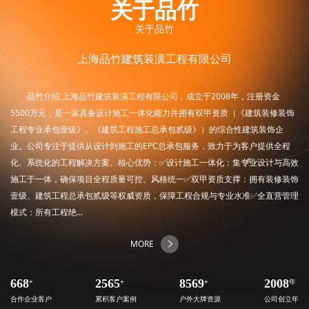
关于品竹
关于品竹
上海品竹建筑装潢工程有限公司
品竹介绍 上海品竹建筑装潢工程有限公司，成立于2008年，注册资金
5500万元，是一家具备设计施工一体化能力并拥有双甲资质（《建筑装修装饰
工程专业承包壹级》、《建筑工程施工总承包贰级》）的综合性建筑装饰企
业。公司专注于提供从设计到施工的EPC总承包服务，致力于为客户提供全程
化、系统化的工程解决方案。核心优势：✅设计施工一体化：集专业设计与高效
施工于一体，确保项目全程质量可控、风格统一✅双甲资质支撑：拥有装修装饰
壹级、建筑工程总承包贰级等权威资质，保障工程合规与专业水准✅全直营管理
模式：所有工程绝...
MORE
668
+
2565
+
8569
+
2008
年
合作企业客户
累积客户案例
户外大牌资源
公司创立年