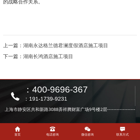
的战略合作关系。
上一篇：
湖南永达格兰德君澜度假酒店施工项目
下一篇：
湖南长鸿酒店施工项目
：400-9696-367
：191-1739-9231
上海市静安区共和新路3088弄祥腾财富广场9号楼2层------------------
---北京办事处地址：北京市经济技术开发区荣华南路1号院1号楼国
锐广场A座
Copyright © 2024 上海品竹建筑装潢工程有限公司
沪ICP备10009786号
XML
首页
电话咨询
微信咨询
联系方式
技术支持：
中立科技