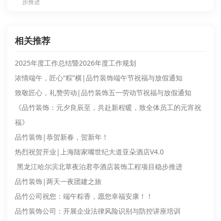
步推进​
相关推荐
2025年度工作总结暨2026年度工作规划
浓情端午，匠心“粽”横|品竹装饰端午节祝福与放假通知
致敬匠心，礼赞劳动|品竹装饰五一劳动节祝福与放假通知
《品竹装饰：元夕良辰至，共赴新程暖，致全体员工的元宵祝
福》
品竹装饰|恭贺新春，贺新年！
热烈祝贺开业|上海陆家嘴世纪大道亚朵酒店V4.0
黑龙江哈尔滨​北草夜泊君亭酒店装饰工程项目稳步推进​
品竹装饰|两天一夜团建之旅
品竹公司祝您：端午粽香，愿您幸福安康！！
品竹装饰公司：开展企业法律风险识别与防控讲座培训