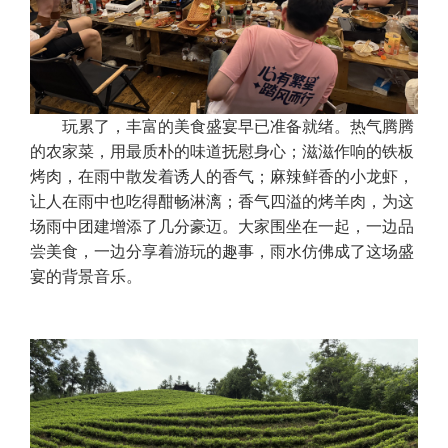
玩累了，丰富的美食盛宴早已准备就绪。热气腾腾
的农家菜，用最质朴的味道抚慰身心；滋滋作响的铁板
烤肉，在雨中散发着诱人的香气；麻辣鲜香的小龙虾，
让人在雨中也吃得酣畅淋漓；香气四溢的烤羊肉，为这
场雨中团建增添了几分豪迈。大家围坐在一起，一边品
尝美食，一边分享着游玩的趣事，雨水仿佛成了这场盛
宴的背景音乐。