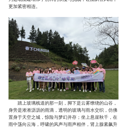
更加紧密相连。
踏上玻璃栈道的那一刻，脚下是云雾缭绕的山谷，
身旁是淅淅沥沥的雨滴，透明的玻璃与雨水交织，仿佛
置身于天空之城，惊险与梦幻并存；坐上悬崖秋千，在
雨中荡向云海，呼啸的风声与雨声相伴，肾上腺素飙升